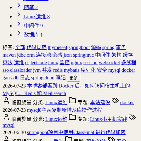
随笔
2
Linux运维
8
中间件
9
数据库
1
标签:
全部
代码规范
thymeleaf
springboot
源码
spring
事务
maven
jdbc
orm
连接池
杂感
json
springmvc
中间件
架构
缓存
算法
运维
es
leetcode
linux
监控
nginx
session
websocket
多线程
sso
classloader
jvm
并发
redis
mybatis
序列化
安全
mysql
docker
gaussdb
日志
springcloud
笔记
更多
2026-07-23
本博客部署到 Docker 后，如何访问宿主机上的
MySQL、Redis 和 Meilisearch
临窗旋墨
分类:
Linux运维
专题:
本站建设
docker
2026-07-23
mysql8主从复制新增从库操作过程
临窗旋墨
分类:
Linux运维
专题:
Linux小主机实践
mysql
2026-06-30
springboot项目中使用ClassFinal 进行代码加密