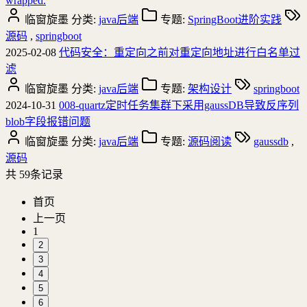
wrapped.
临窗旋墨
分类:
java后端
专题:
SpringBoot进阶实践
源码
,
springboot
2025-02-08
代码安全：重定向之前对重定向地址进行白名单过
滤
临窗旋墨
分类:
java后端
专题:
架构设计
springboot
2024-10-31
008-quartz定时任务集群下采用gaussDB导致反序列
blob字段报错问题
临窗旋墨
分类:
java后端
专题:
源码阅读
gaussdb
,
源码
共
59
条记录
首页
上一页
1
2
3
4
5
6