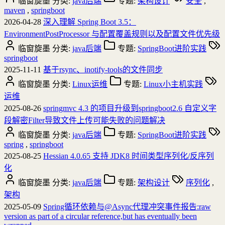
临窗旋墨
分类:
java后端
专题:
架构设计
安全
,
maven
,
springboot
2026-04-28
深入理解 Spring Boot 3.5：
EnvironmentPostProcessor 与配置覆盖规则以及配置文件优先级
临窗旋墨
分类:
java后端
专题:
SpringBoot进阶实践
springboot
2025-11-11
基于rsync、inotify-tools的文件同步
临窗旋墨
分类:
Linux运维
专题:
Linux小主机实践
运维
2025-08-26
springmvc 4.3 的项目升级到springboot2.6 自定义字
段解密Filter导致文件上传可能失败的问题解决
临窗旋墨
分类:
java后端
专题:
SpringBoot进阶实践
spring
,
springboot
2025-08-25
Hessian 4.0.65 支持 JDK8 时间类型序列化/反序列
化
临窗旋墨
分类:
java后端
专题:
架构设计
序列化
,
架构
2025-05-09
Spring循环依赖与@Async代理冲突事件报告:raw
version as part of a circular reference,but has eventually been