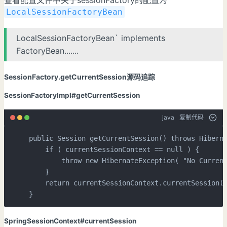
查看配置文件中关于sessionFactory的配置为
LocalSessionFactoryBean
LocalSessionFactoryBean` implements
FactoryBean
.......
SessionFactory.getCurrentSession源码追踪
SessionFactoryImpl#getCurrentSession
java
复制代码
public
 Session 
getCurrentSession
()
throws
 Hiberna
if
 ( currentSessionContext == 
null
 ) {

throw
new
HibernateException
( 
"No Curren
    }

return
 currentSessionContext.currentSession()
}
SpringSessionContext#currentSession