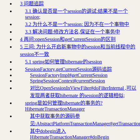
3 问题追踪
3.1 确认是否是一个session的调试:结果不是一个
session;
3.2 为什么不是一个session: 因为不在一个事物中
3.3 解决问题:修改方法名,保证在一个事务中
4 再问:openSession和getCurrentSession的区别
5 三问: 为什么开启新事物中的session和当前线程中的
session不一致
5.1 spring如何管理hibernate的session
SessionFactory.getCurrentSession源码追踪
SessionFactoryImpl#getCurrentSession
SpringSessionContext#currentSession
对比OpenSessionInViewFilter#doFilterInternal ,可以
发现两者获取hibernate 的session的逻辑相似;
spring是如何管理hibernate的事务的?
HibernateTransactionManager
其中获取事务的源码参
见:AbstractPlatformTransactionManager#getTransactio
其中dobegin进入
HibernateTransactionManager#doBegin