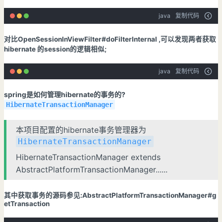
java
复制代码
对比OpenSessionInViewFilter#doFilterInternal ,可以发现两者获取
hibernate 的session的逻辑相似;
java
复制代码
spring是如何管理hibernate的事务的?
HibernateTransactionManager
本项目配置的hibernate事务管理器为
HibernateTransactionManager
HibernateTransactionManager extends
AbstractPlatformTransactionManager......
其中获取事务的源码参见:AbstractPlatformTransactionManager#g
etTransaction