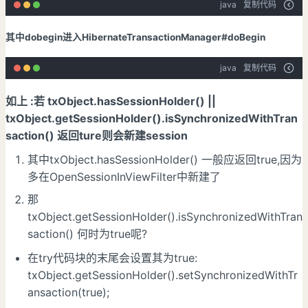
java
复制代码
其中dobegin进入HibernateTransactionManager#doBegin
java
复制代码
如上 :若 txObject.hasSessionHolder() ||
txObject.getSessionHolder().isSynchronizedWithTran
saction() 返回ture则会新建session
其中txObject.hasSessionHolder() 一般应返回true,因为
多在OpenSessionInViewFilter中新建了
那
txObject.getSessionHolder().isSynchronizedWithTran
saction() 何时为true呢?
在try代码块的末尾会设置其为true:
txObject.getSessionHolder().setSynchronizedWithTr
ansaction(true);