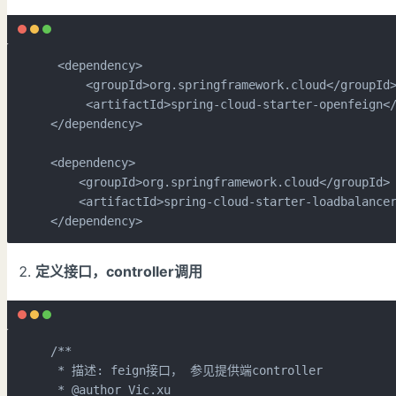
<
dependency
>
<
groupId
>
org.springframework.cloud
</
groupId
<
artifactId
>
spring-cloud-starter-openfeign
<
</
dependency
>
<
dependency
>
<
groupId
>
org.springframework.cloud
</
groupId
>
<
artifactId
>
spring-cloud-starter-loadbalance
</
dependency
>
定义接口，controller调用
/**

 * 描述: feign接口， 参见提供端controller

 * 
@author
 Vic.xu
