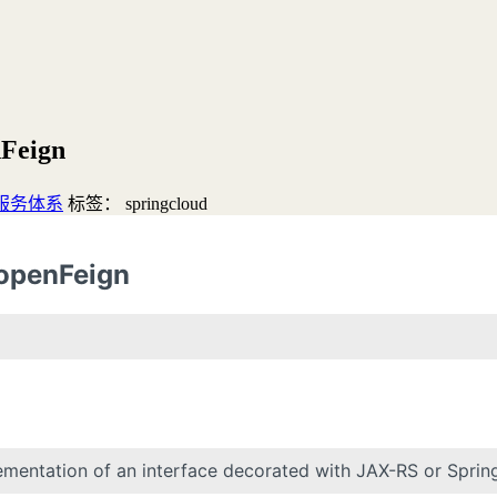
Feign
服务体系
标签：
springcloud
penFeign
lementation of an interface decorated with JAX-RS or Spri