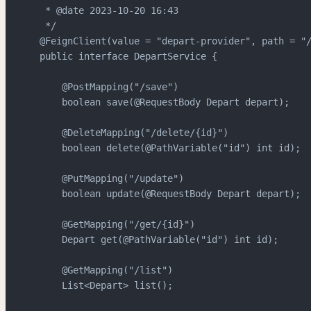
 * 
@date
 2023-10-20 16:43

 */
@FeignClient(value = "depart-provider", path = "
public
interface
DepartService
 {

@PostMapping("/save")
boolean
save
(
@RequestBody
 Depart depart)
;

@DeleteMapping("/delete/{id}")
boolean
delete
(
@PathVariable("id")
int
 id)
;

@PutMapping("/update")
boolean
update
(
@RequestBody
 Depart depart)
;

@GetMapping("/get/{id}")
    Depart 
get
(
@PathVariable("id")
int
 id)
;

@GetMapping("/list")
    List<Depart> 
list
()
;
