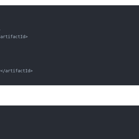
>
/
artifactId
>
r
</
artifactId
>