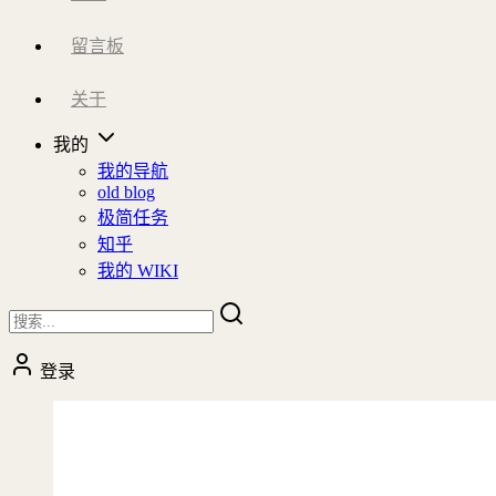
留言板
关于
我的
我的导航
old blog
极简任务
知乎
我的 WIKI
登录